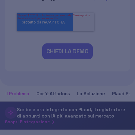
CHIEDI LA DEMO
Il Problema
Cos'è Alfadocs
La Soluzione
Plaud Par
Scribe è ora integrato con Plaud, il registratore
di appunti con IA più avanzato sul mercato
Scopri l'integrazione