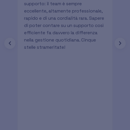
supporto: il team è sempre
ott
eccellente, altamente professionale,
ges
rapido e di una cordialità rara. Sapere
è i
di poter contare su un supporto così
evo
efficiente fa davvero la differenza
ris
nella gestione quotidiana. Cinque
lav
stelle strameritate!
ciò
è l
com
app
spe
gen
sme
pro
sol
pre
pro