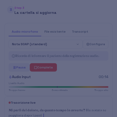
Step 3
3
La cartella si aggiorna
Audio microfono
File esistente
Transcript
Nota SOAP (standard)
Configura
Ricorda di informare il paziente della registrazione audio.
Pausa
Completa
Audio Input
00:14
Livello Audio
Troppo basso
Zona ottimale
Troppo alto
Trascrizione live
Mi parli del dolore, da quanto tempo lo avverte?
Ha notato se
peggiora dopo i pasti