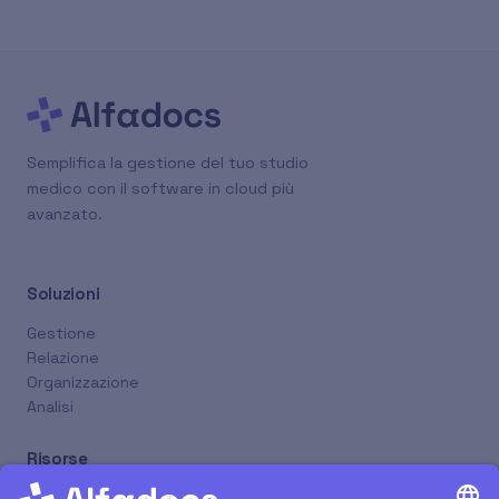
Semplifica la gestione del tuo studio
medico con il software in cloud più
avanzato.
Soluzioni
Gestione
Relazione
Organizzazione
Analisi
Risorse
Nuovi Rilasci