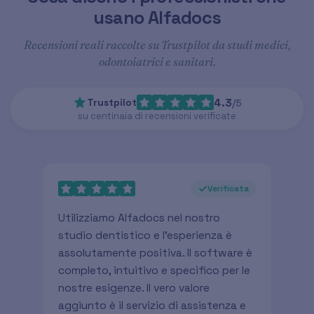
usano Alfadocs
Recensioni reali raccolte su Trustpilot da studi medici,
odontoiatrici e sanitari.
Trustpilot
4.3
/
5
su centinaia di recensioni verificate
Verificata
Utilizziamo Alfadocs nel nostro
Uti
studio dentistico e l'esperienza è
ess
assolutamente positiva. Il software è
den
completo, intuitivo e specifico per le
que
nostre esigenze. Il vero valore
riv
aggiunto è il servizio di assistenza e
org