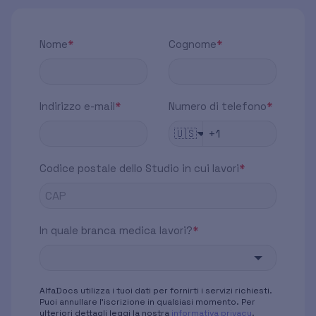
Nome
*
Cognome
*
Indirizzo e-mail
*
Numero di telefono
*
🇺🇸
Codice postale dello Studio in cui lavori
*
In quale branca medica lavori?
*
AlfaDocs utilizza i tuoi dati per fornirti i servizi richiesti.
Puoi annullare l'iscrizione in qualsiasi momento. Per
ulteriori dettagli leggi la nostra
informativa privacy
.