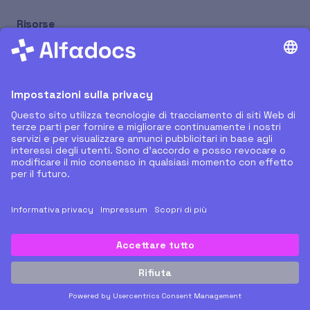
Risorse
Nuovi Rilasci
Supporto Remoto
Tutorial
Blog
Prenota Online
Azienda
Chi Siamo
Partner
Carriera
Contatti
© 2026 AlfaDocs. Tutti i diritti riservati.
Privacy Policy
Condizioni di utilizzo