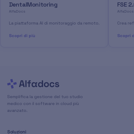
DentalMonitoring
FSE 2
AlfaDocs
AlfaDocs
La piattaforma AI di monitoraggio da remoto.
Crea ref
Scopri di più
Scopri d
Semplifica la gestione del tuo studio
medico con il software in cloud più
avanzato.
Soluzioni